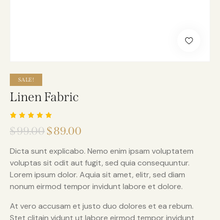
SALE!
Linen Fabric
Rated
1
$
99.00
$
89.00
5.00
out
of 5
based
Dicta sunt explicabo. Nemo enim ipsam voluptatem
on
custome
voluptas sit odit aut fugit, sed quia consequuntur.
r rating
Lorem ipsum dolor. Aquia sit amet, elitr, sed diam
nonum eirmod tempor invidunt labore et dolore.
At vero accusam et justo duo dolores et ea rebum.
Stet clitain vidunt ut labore eirmod tempor invidunt