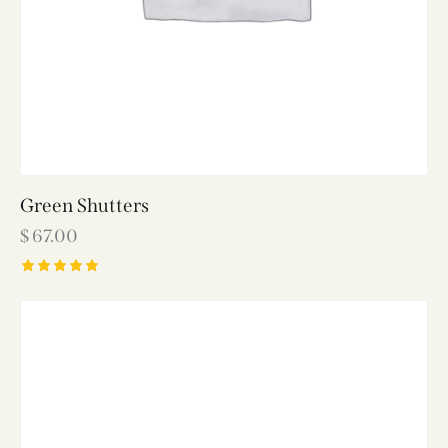
Green Shutters
$
67.00
Rated
5.00
out of 5