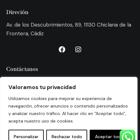
Direción
Av. de los Descubrimientos, 89, 11130 Chiclana de la
Frontera, Cádiz
Contáctanos
info@bulli67.com
Valoramos tu privacidad
856 15 09 26
Utilizamos cookies para mejorar su experiencia de
navegación, ofrecer anuncios o contenido personalizados
y analizar nuestro tráfico. Al hacer clic en "Aceptar todo",
acepta nuestro uso de cookies.
Aviso legal
Política de privacidad
Personalizar
Rechazar todo
Aceptar todo
Diseño creado por
Cloud Estudio